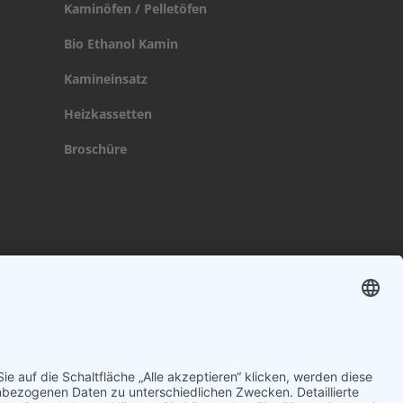
Kaminöfen / Pelletöfen
Bio Ethanol Kamin
Kamineinsatz
Heizkassetten
Broschüre