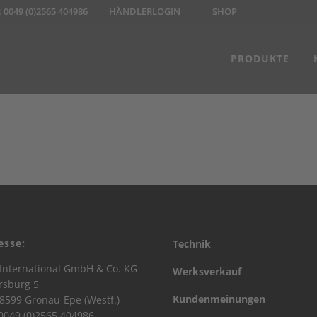
:
0049 (0)2565 404986
HÄNDLERLOGIN
SHOP
PRODUKTE
esse:
Technik
International GmbH & Co. KG
Werksverkauf
rsburg 5
Kundenmeinungen
8599 Gronau-Epe (Westf.)
 0049 (0)2565 404986