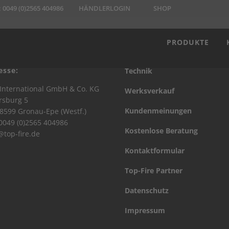
:
0049 (0)2565 404986
HÄNDLERLOGIN
SHOP
PRODUKTE
esse:
Technik
International GmbH & Co. KG
Werksverkauf
rsburg 5
Kundenmeinungen
8599 Gronau-Epe (Westf.)
 0049 (0)2565 404986
Kostenlose Beratung
@top-fire.de
Kontaktformular
Top-Fire Partner
Datenschutz
Impressum