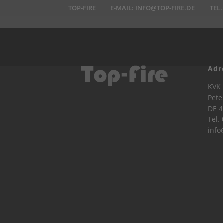
TOP-FIRE
E-MAIL:
INFO@TOP-FIRE.DE
TEL.
Adr
KVK 
Pete
DE 4
Tel.
info