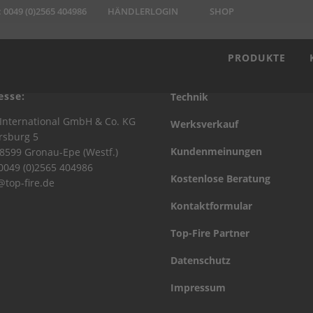
:
0049 (0)2565 404986
HÄNDLERLOGIN
SHOP
PRODUKTE
esse:
Technik
International GmbH & Co. KG
Werksverkauf
rsburg 5
Kundenmeinungen
8599 Gronau-Epe (Westf.)
 0049 (0)2565 404986
Kostenlose Beratung
@top-fire.de
Kontaktformular
Top-Fire Partner
Datenschutz
Impressum