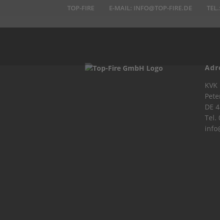
TOP-FIRE
E-MAIL:
INFO@TOP-FIRE.DE
TEL.
Adr
KVK 
Pete
DE 4
Tel.
info