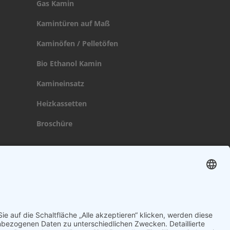
Gas Kamin
Kamintüren auf Maß
Kaminöfen / Pelletöfen
Bio Ethanol Kamin
Kamineinsatz
Heizkassetten
Broschüre