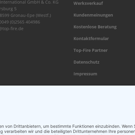
International GmbH & Co. KG
Werksverkauf
rsburg 5
Kundenmeinungen
8599 Gronau-Epe (Westf.)
 0049 (0)2565 404986
Kostenlose Beratung
@top-fire.de
Kontaktformular
Top-Fire Partner
Datenschutz
Impressum