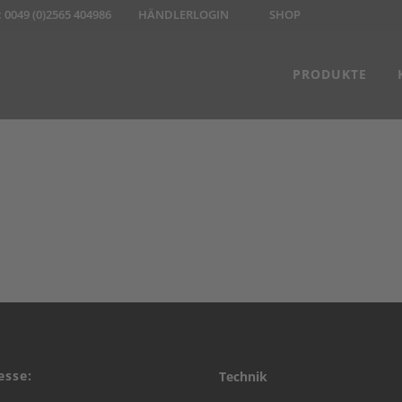
:
0049 (0)2565 404986
HÄNDLERLOGIN
SHOP
PRODUKTE
esse:
Technik