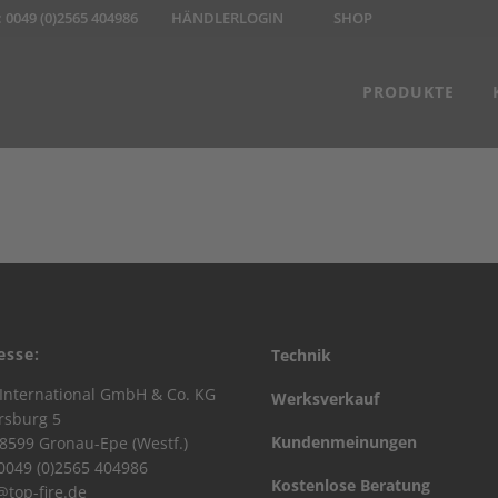
:
0049 (0)2565 404986
HÄNDLERLOGIN
SHOP
PRODUKTE
esse:
Technik
International GmbH & Co. KG
Werksverkauf
rsburg 5
Kundenmeinungen
8599 Gronau-Epe (Westf.)
 0049 (0)2565 404986
Kostenlose Beratung
@top-fire.de