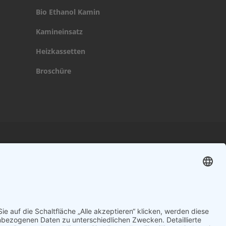
Bio Ethanol Kamin
Kamineinsatz
Heizkassetten
Broschüre