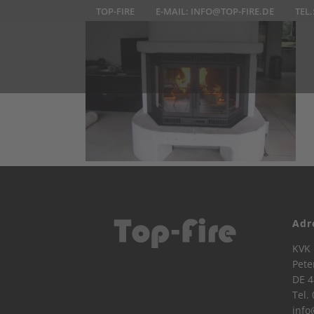
TOP-FIRE
E-MAIL:
INFO@TOP-FIRE.DE
TEL.
Adr
KVK 
Pete
DE 4
Tel.
info