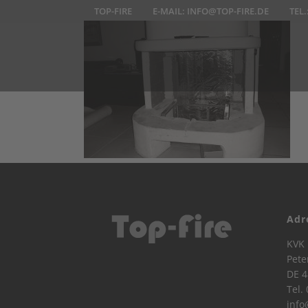
TOP-FIRE
E-MAIL:
INFO@TOP-FIRE.DE
TEL.
Adr
KVK 
Pete
DE 4
Tel.
info