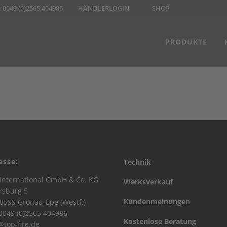
:
0049 (0)2565 404986
HÄNDLERLOGIN
SHOP
PRODUKTE
esse:
Technik
International GmbH & Co. KG
Werksverkauf
rsburg 5
Kundenmeinungen
8599 Gronau-Epe (Westf.)
 0049 (0)2565 404986
Kostenlose Beratung
@top-fire.de