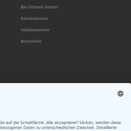
Bio Ethanol Kamin
Kamineinsatz
Heizkassetten
Broschüre