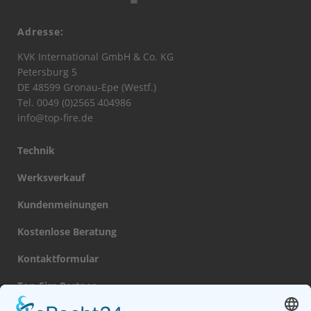
Adresse:
KVK International GmbH & Co. KG
Petersburg 5
DE 48599 Gronau-Epe (Westf.)
Tel. 0049 (0)2565 404986
info@top-fire.de
Technik
Werksverkauf
Kundenmeinungen
Kostenlose Beratung
Kontaktformular
Top-Fire Partner