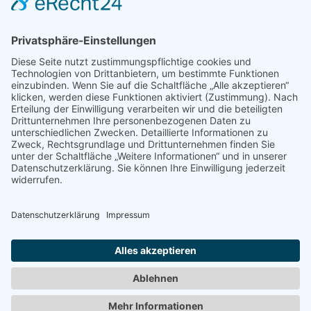
Datenschutz
Impressum
Navigation
Gas Kamin
Kamintüren auf Maß
Kaminöfen / Pelletöfen
Bio Ethanol Kamin
Kamineinsatz
Heizkassetten
Broschüre