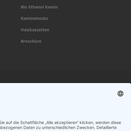
Bio Ethanol Kamin
Kamineinsatz
Heizkassetten
Broschüre