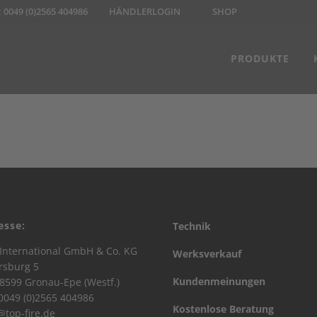
:
0049 (0)2565 404986
HÄNDLERLOGIN
SHOP
PRODUKTE
esse:
Technik
International GmbH & Co. KG
Werksverkauf
rsburg 5
Kundenmeinungen
8599 Gronau-Epe (Westf.)
 0049 (0)2565 404986
Kostenlose Beratung
@top-fire.de