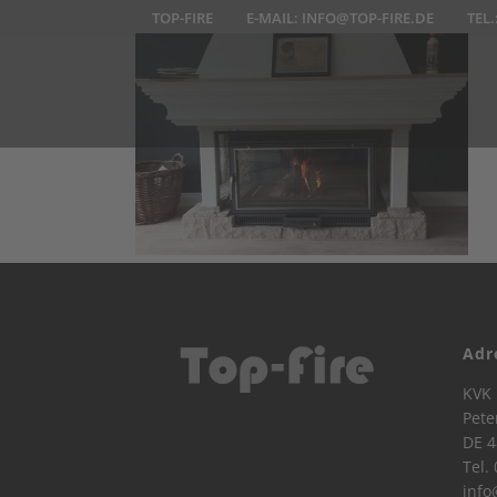
TOP-FIRE
E-MAIL:
INFO@TOP-FIRE.DE
TEL.
Adr
KVK 
Pete
DE 4
Tel.
info