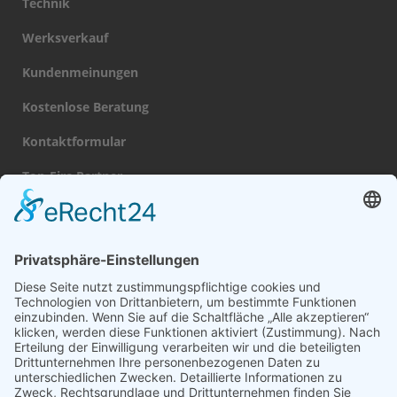
Technik
Werksverkauf
Kundenmeinungen
Kostenlose Beratung
Kontaktformular
Top-Fire Partner
Datenschutz
Impressum
Navigation
Gas Kamin
Kamintüren auf Maß