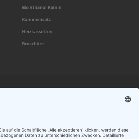
Bio Ethanol Kamin
Kamineinsatz
Heizkassetten
Broschüre