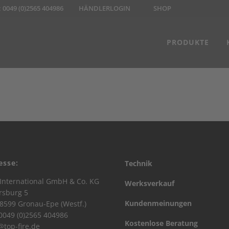
:
0049 (0)2565 404986
HÄNDLERLOGIN
SHOP
PRODUKTE
esse:
Technik
International GmbH & Co. KG
Werksverkauf
rsburg 5
Kundenmeinungen
8599 Gronau-Epe (Westf.)
 0049 (0)2565 404986
Kostenlose Beratung
@top-fire.de