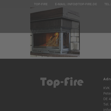
TOP-FIRE
E-MAIL:
INFO@TOP-FIRE.DE
TEL.
Adr
KVK 
Pete
DE 4
Tel.
info