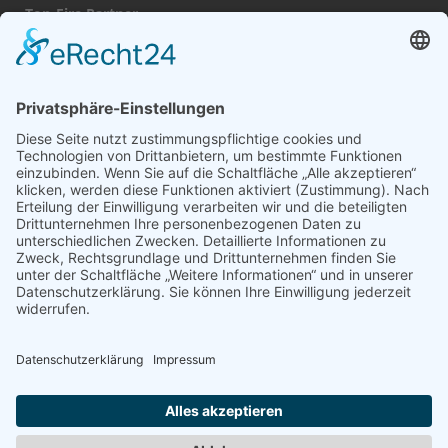
Top-Fire Partner
Datenschutz
Impressum
Navigation
Gas Kamin
Kamintüren auf Maß
Kaminöfen / Pelletöfen
Bio Ethanol Kamin
Kamineinsatz
Heizkassetten
Broschüre