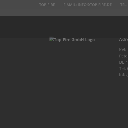
TOP-FIRE
E-MAIL:
INFO@TOP-FIRE.DE
TEL.
Adr
KVK 
Pete
DE 4
Tel.
info