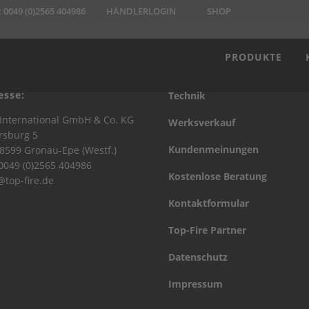
:
0049 (0)2565 404986
HÄNDLERLOGIN
SHOP
PRODUKTE
esse:
Technik
International GmbH & Co. KG
Werksverkauf
rsburg 5
Kundenmeinungen
8599 Gronau-Epe (Westf.)
 0049 (0)2565 404986
Kostenlose Beratung
@top-fire.de
Kontaktformular
Top-Fire Partner
Datenschutz
Impressum