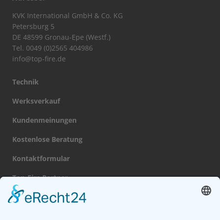
KVK International GmbH & Co. KG
Petersburg 5
DE 48599 Gronau-Epe (Westf.)
Tel. 0049 (0)2565 404986
info@top-fire.de
Technik
Werksverkauf
Kundenmeinungen
Kostenlose Beratung
Kontaktformular
Top-Fire Partner
Datenschutz
Impressum