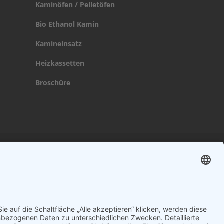
Kaminöfen / Pelletöfen
Bio Ethanol Kamin
Kamineinsatz
Heizkassetten
Broschüre