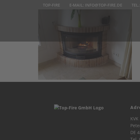
TOP-FIRE
E-MAIL:
INFO@TOP-FIRE.DE
TEL.
Adr
KVK 
Pete
DE 4
Tel.