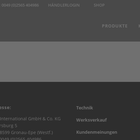
:
0049 (0)2565 404986
HÄNDLERLOGIN
SHOP
PRODUKTE
esse:
Technik
International GmbH & Co. KG
Werksverkauf
rsburg 5
Kundenmeinungen
8599 Gronau-Epe (Westf.)
 0049 (0)2565 404986