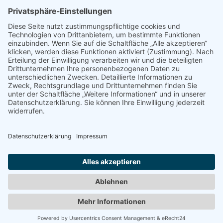
Impressum
Navigation
Gas Kamin
Kamintüren auf Maß
Kaminöfen / Pelletöfen
Bio Ethanol Kamin
Kamineinsatz
Heizkassetten
Broschüre