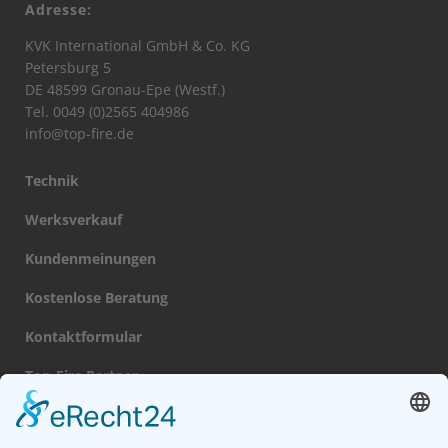
Adresse:
KVK International GmbH & Co. KG
Petersburg 5
DE 48599 Gronau-Epe (Westf.)
Tel. 0049 (0)2565 404986
info@top-fire.de
Technik
Werksverkauf
Kundenmeinungen
Kostenlose Beratung
Kontaktformular
Top-Fire Partner
Datenschutz