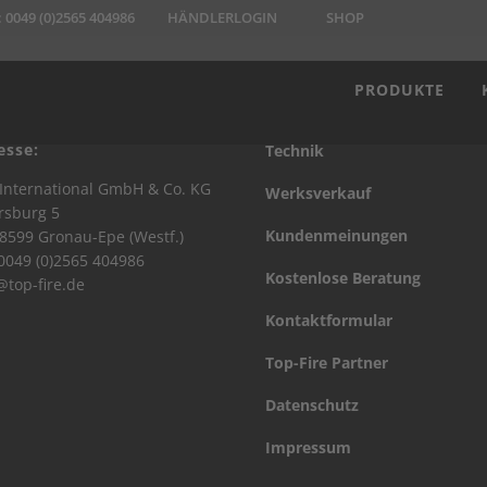
:
0049 (0)2565 404986
HÄNDLERLOGIN
SHOP
PRODUKTE
esse:
Technik
International GmbH & Co. KG
Werksverkauf
rsburg 5
Kundenmeinungen
8599 Gronau-Epe (Westf.)
 0049 (0)2565 404986
Kostenlose Beratung
@top-fire.de
Kontaktformular
Top-Fire Partner
Datenschutz
Impressum