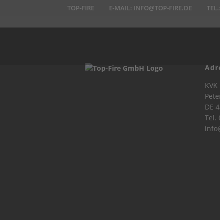
TOP-FIRE
E-MAIL:
INFO@TOP-FIRE.DE
TEL.
Adr
KVK 
Pete
DE 4
Tel.
info