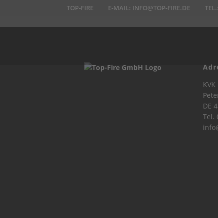
TOP-FIRE
E-MAIL:
INFO@TOP-FIRE.DE
TEL.
Adr
KVK 
Pete
DE 4
Tel.
info