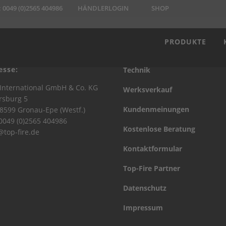
:
0049 (0)2565 404986
HÄNDLERLOGIN
SHOP
PRODUKTE
esse:
Technik
International GmbH & Co. KG
Werksverkauf
rsburg 5
Kundenmeinungen
8599 Gronau-Epe (Westf.)
 0049 (0)2565 404986
Kostenlose Beratung
@top-fire.de
Kontaktformular
Top-Fire Partner
Datenschutz
Impressum