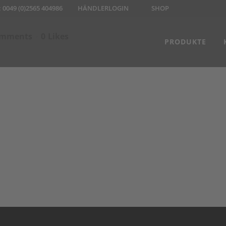
:
0049 (0)2565 404986
HÄNDLERLOGIN
SHOP
omments
0
Likes
PRODUKTE