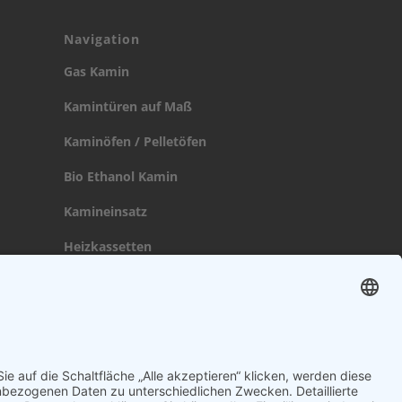
Navigation
Gas Kamin
Kamintüren auf Maß
Kaminöfen / Pelletöfen
Bio Ethanol Kamin
Kamineinsatz
Heizkassetten
Broschüre