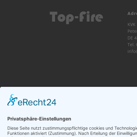
Adr
KVK 
Pete
DE 4
Tel.
info