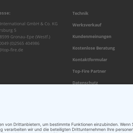
esse:
Technik
International GmbH & Co. KG
Werksverkauf
rsburg 5
Kundenmeinungen
8599 Gronau-Epe (Westf.)
 0049 (0)2565 404986
Kostenlose Beratung
@top-fire.de
Kontaktformular
Top-Fire Partner
Datenschutz
Impressum