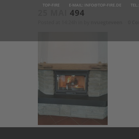
TOP-FIRE
E-MAIL:
INFO@TOP-FIRE.DE
TEL.
25 MAI
494
Posted at 14:24h
in
by
nvuegteveen
0 C