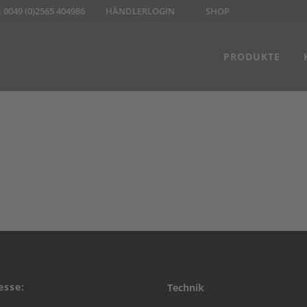
:
0049 (0)2565 404986
HÄNDLERLOGIN
SHOP
PRODUKTE
esse:
Technik