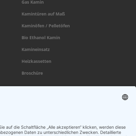
Gas Kamin
Kamintüren auf Maß
Kaminöfen / Pelletöfen
Bio Ethanol Kamin
Kamineinsatz
Heizkassetten
Broschüre