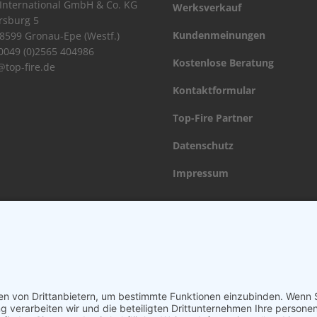
International GmbH & Co. KG
Werksverkauf
rsburg 5
Kundenmeinungen
8599 Gronau-Epe (Westf.)
 0049 (0)2565 404986
Kostenlose Beratung
@top-fire.de
Kontaktformular
Top-Fire Partner
Datenschutz
Impressum