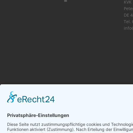
KVK 
Pete
DE 4
Tel.
info