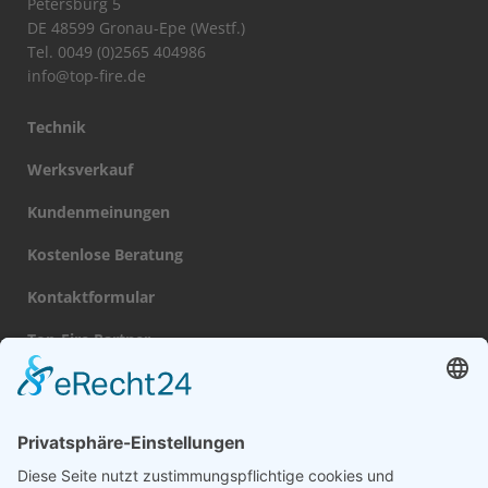
Petersburg 5
DE 48599 Gronau-Epe (Westf.)
Tel. 0049 (0)2565 404986
info@top-fire.de
Technik
Werksverkauf
Kundenmeinungen
Kostenlose Beratung
Kontaktformular
Top-Fire Partner
Datenschutz
Impressum