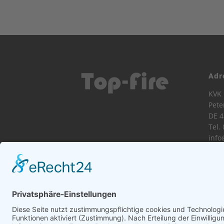
Adr
KVK 
Pete
DE 4
Tel.
info