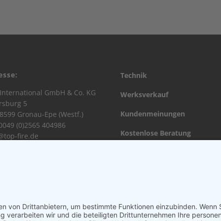
esse:
Technik
International GmbH & Co. KG
Werksverkauf
rsburg 5
Kundenmeinungen
8599 Gronau-Epe (Westf.)
 0049 (0)2565 404986
Kostenlose Beratung
@top-fire.de
Kontaktformular
Top-Fire Partner
Datenschutz
Impressum