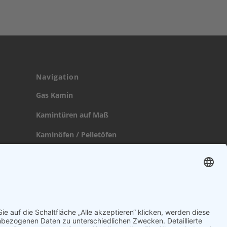
Navigation
Gas Kamin
Kamintüren auf Maß
Kaminöfen / Pelletöfen
Bio Ethanol Kamin
Kamineinsatz
Heizkassetten
Broschüre