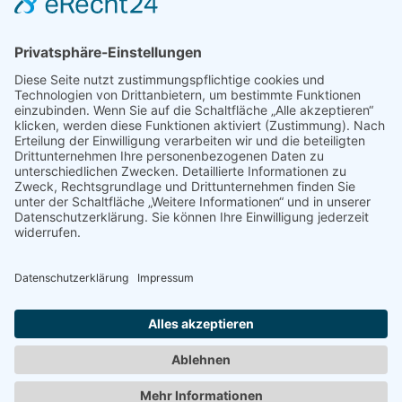
Datenschutz
Impressum
Navigation
Gas Kamin
Kamintüren auf Maß
Kaminöfen / Pelletöfen
Bio Ethanol Kamin
Kamineinsatz
Heizkassetten
Broschüre