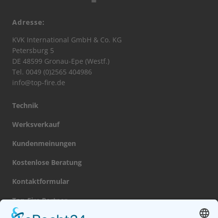
Adresse:
KVK International GmbH & Co. KG
Petersburg 5
DE 48599 Gronau-Epe (Westf.)
Tel. 0049 (0)2565 404986
info@top-fire.de
Technik
Werksverkauf
Kundenmeinungen
Kostenlose Beratung
Kontaktformular
Top-Fire Partner