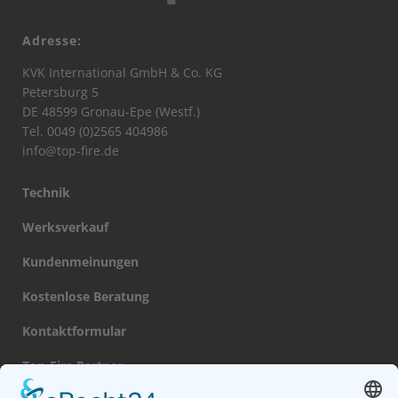
Adresse:
KVK International GmbH & Co. KG
Petersburg 5
DE 48599 Gronau-Epe (Westf.)
Tel. 0049 (0)2565 404986
info@top-fire.de
Technik
Werksverkauf
Kundenmeinungen
Kostenlose Beratung
Kontaktformular
Top-Fire Partner