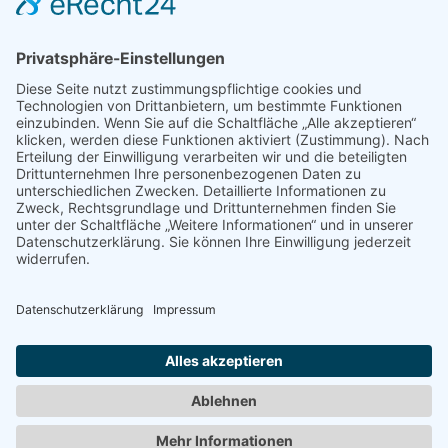
Datenschutz
Impressum
Navigation
Gas Kamin
Kamintüren auf Maß
Kaminöfen / Pelletöfen
Bio Ethanol Kamin
Kamineinsatz
Heizkassetten
Broschüre