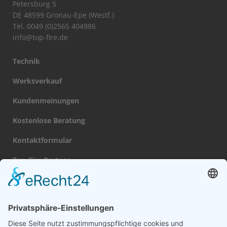
Petersburg 5
DE 48599 Gronau-Epe (Westf.)
Tel. 0049 (0)2565 404986
info@top-fire.de
Technik
Werksverkauf
Kundenmeinungen
Kostenlose Beratung
Kontaktformular
Top-Fire Partner
Datenschutz
Impressum