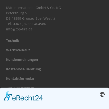
KVK International GmbH & Co. KG
Petersburg 5
DE 48599 Gronau-Epe (Westf.)
Tel. 0049 (0)2565 404986
info@top-fire.de
Technik
Werksverkauf
Kundenmeinungen
Kostenlose Beratung
Kontaktformular
Top-Fire Partner
Datenschutz
Impressum