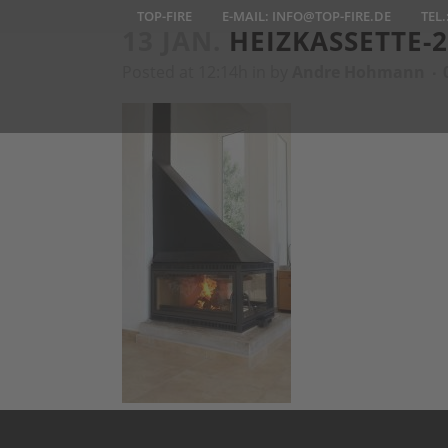
TOP-FIRE
E-MAIL:
INFO@TOP-FIRE.DE
TEL.
13 JAN.
HEIZKASSETTE-2
Posted at 12:14h
in
by
Andre Hohmann