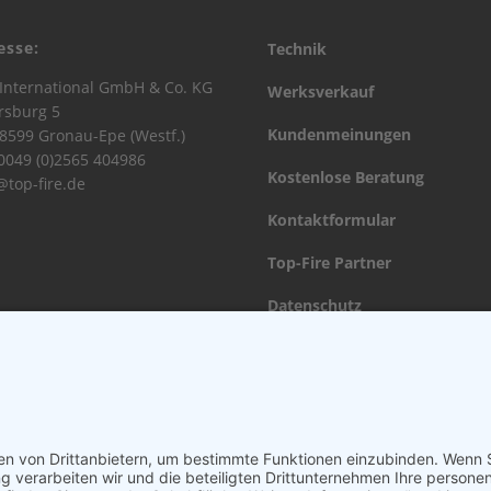
esse:
Technik
International GmbH & Co. KG
Werksverkauf
rsburg 5
Kundenmeinungen
8599 Gronau-Epe (Westf.)
 0049 (0)2565 404986
Kostenlose Beratung
@top-fire.de
Kontaktformular
Top-Fire Partner
Datenschutz
Impressum