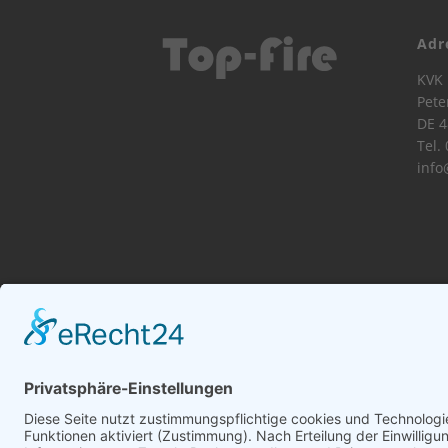
Adr
KVK 
Pete
DE 4
Tel.
info