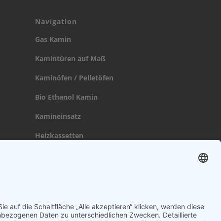
Navigation
Gas Kamin
Kamintüren auf Maß
Kaminöfen / Pelletöfen
Bio Ethanol Kamin
Kamineinsatz
Heizkassetten
Broschüre