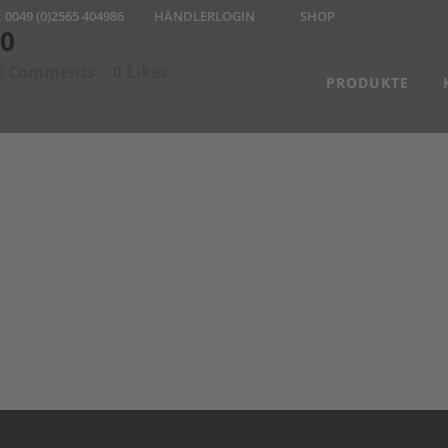
:
0049 (0)2565 404986
HÄNDLERLOGIN
SHOP
0
0 Comments
0
Likes
PRODUKTE